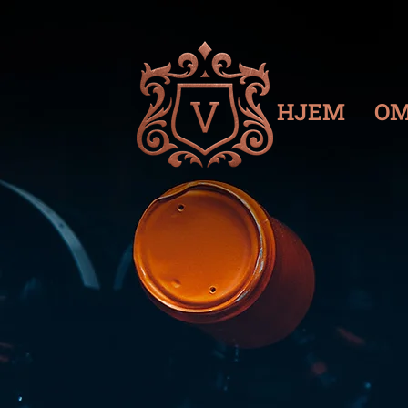
HJEM
OM