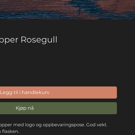
per Rosegull
Legg til i handlekurv
Kjøp nå
pper med logo og oppbevaringspose. God vekt. 
 flasken.