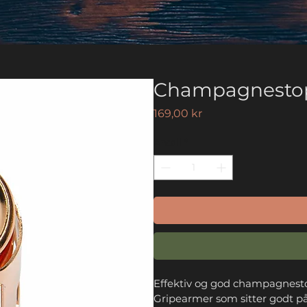
Champagnestop
Pris
169,00 kr
Antall
*
Effektiv og god champagnesto
Gripearmer som sitter godt på